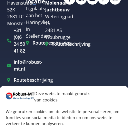
locatie
Havenstraat
Molenaar
Ligplaats
52K
Jachtbouw
aan het
2681 LC
Weteringpad
Haringvliet
Monster
15
in
+31
2481 AS
Stellendam
(0)6
Woubrugge
Routebeschrijving
24 50
Routebeschrijving
41 82
info@robust-
mt.nl
Routebeschrijving
Deze website maakt gebruik
van cookies
Elektrisch varen Westland
We gebruiken cookies om de website te personaliseren, om
Elektrisch varen Rotterdam
functies voor social media te bieden en om ons website
verkeer te kunnen analyseren.
Elektrisch varen Amsterdam