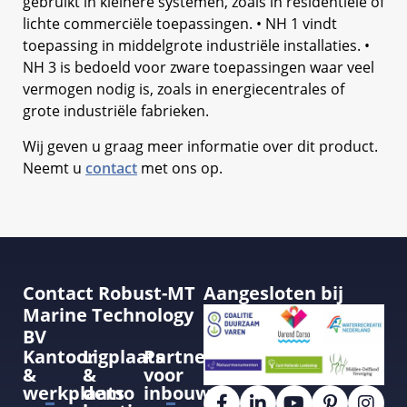
gebruikt in kleinere systemen, zoals in residentiële of
lichte commerciële toepassingen. • NH 1 vindt
toepassing in middelgrote industriële installaties. •
NH 3 is bedoeld voor zware toepassingen waar veel
vermogen nodig is, zoals in energiecentrales of
grote industriële fabrieken.
Wij geven u graag meer informatie over dit product.
Neemt u
contact
met ons op.
Contact Robust-MT
Aangesloten bij
Marine Technology
BV
Kantoor
Ligplaats
Partner
&
&
voor
werkplaats
demo
inbouw