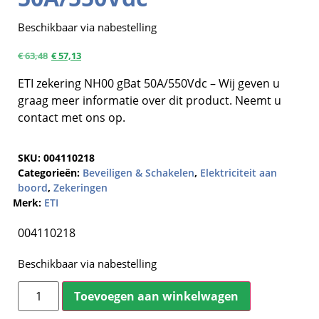
Beschikbaar via nabestelling
€
63,48
€
57,13
ETI zekering NH00 gBat 50A/550Vdc – Wij geven u
graag meer informatie over dit product. Neemt u
contact met ons op.
SKU:
004110218
Categorieën:
Beveiligen & Schakelen
,
Elektriciteit aan
boord
,
Zekeringen
Merk:
ETI
004110218
Beschikbaar via nabestelling
Toevoegen aan winkelwagen