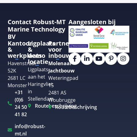
Contact Robust-MT
Aangesloten bij
Marine Technology
BV
Kantoor
Ligplaats
Partner
&
&
voor
werkplaats
demo
inbouw
locatie
Havenstraat
Molenaar
Ligplaats
52K
Jachtbouw
aan het
2681 LC
Weteringpad
Haringvliet
Monster
15
in
+31
2481 AS
Stellendam
(0)6
Woubrugge
Routebeschrijving
24 50
Routebeschrijving
41 82
info@robust-
mt.nl