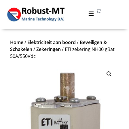
Home
/
Elektriciteit aan boord
/
Beveiligen &
Schakelen
/
Zekeringen
/ ETI zekering NH00 gBat
50A/550Vdc