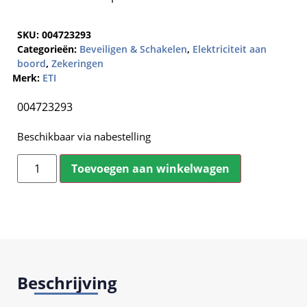
SKU:
004723293
Categorieën:
Beveiligen & Schakelen
,
Elektriciteit aan
boord
,
Zekeringen
Merk:
ETI
004723293
Beschikbaar via nabestelling
Toevoegen aan winkelwagen
Beschrijving