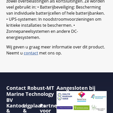
zowel overbelastingen als kortsluitingen. Ze worden
veel gebruikt in: • Batterijbeveiliging: Bescherming
van individuele batterijcellen of hele batterijbanken.
• UPS-systemen: In noodstroomvoorzieningen om
kritieke installaties te beschermen. •
Zonnepaneelsystemen en andere DC-
energiesystemen.
Wij geven u graag meer informatie over dit product.
Neemt u
contact
met ons op.
Contact Robust-MT
Aangesloten bij
Marine Technology
BV
Kantoor
Ligplaats
Partner
&
&
voor