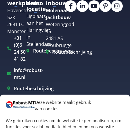
werkplaats
demo
inbouw
locatie
Havenstraat
Molenaar
Ligplaats
52K
Jachtbouw
aan het
2681 LC
Weteringpad
Haringvliet
Monster
15
in
+31
2481 AS
Stellendam
(0)6
Woubrugge
Routebeschrijving
24 50
Routebeschrijving
41 82
info@robust-
mt.nl
Routebeschrijving
Deze website maakt gebruik
van cookies
Elektrisch varen Westland
We gebruiken cookies om de website te personaliseren, om
Elektrisch varen Rotterdam
functies voor social media te bieden en om ons website