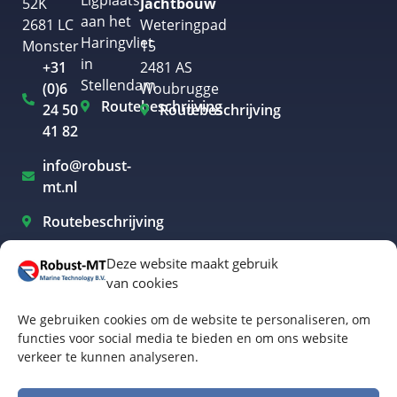
Ligplaats
52K
Jachtbouw
aan het
2681 LC
Weteringpad
Haringvliet
Monster
15
in
+31
2481 AS
Stellendam
(0)6
Woubrugge
Routebeschrijving
24 50
Routebeschrijving
41 82
info@robust-
mt.nl
Routebeschrijving
Deze website maakt gebruik
van cookies
Elektrisch varen Westland
We gebruiken cookies om de website te personaliseren, om
Elektrisch varen Rotterdam
functies voor social media te bieden en om ons website
verkeer te kunnen analyseren.
Elektrisch varen Amsterdam
Elektrisch varen Biesbosch