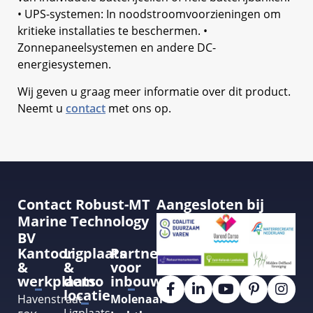
• UPS-systemen: In noodstroomvoorzieningen om
kritieke installaties te beschermen. •
Zonnepaneelsystemen en andere DC-
energiesystemen.
Wij geven u graag meer informatie over dit product.
Neemt u
contact
met ons op.
Contact Robust-MT
Aangesloten bij
Marine Technology
BV
Kantoor
Ligplaats
Partner
&
&
voor
werkplaats
demo
inbouw
locatie
Havenstraat
Molenaar