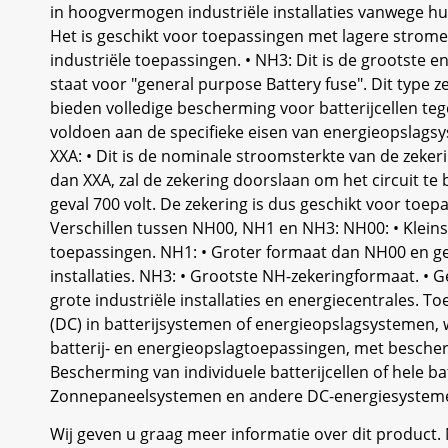
in hoogvermogen industriële installaties vanwege hu
Het is geschikt voor toepassingen met lagere strome
industriële toepassingen. • NH3: Dit is de grootste 
staat voor "general purpose Battery fuse". Dit type z
bieden volledige bescherming voor batterijcellen tege
voldoen aan de specifieke eisen van energieopslagsy
XXA: • Dit is de nominale stroomsterkte van de zeker
dan XXA, zal de zekering doorslaan om het circuit te
geval 700 volt. De zekering is dus geschikt voor to
Verschillen tussen NH00, NH1 en NH3: NH00: • Kleinst
toepassingen. NH1: • Groter formaat dan NH00 en ges
installaties. NH3: • Grootste NH-zekeringformaat. • 
grote industriële installaties en energiecentrales. T
(DC) in batterijsystemen of energieopslagsystemen, wa
batterij- en energieopslagtoepassingen, met beschermi
Bescherming van individuele batterijcellen of hele b
Zonnepaneelsystemen en andere DC-energiesystem
Wij geven u graag meer informatie over dit product