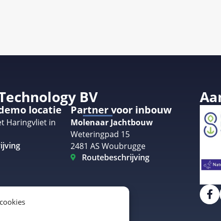
 Technology BV
Aa
 demo locatie
Partner voor inbouw
t Haringvliet in
Molenaar Jachtbouw
Weteringpad 15
ijving
2481 AS Woubrugge
Routebeschrijving
 cookies