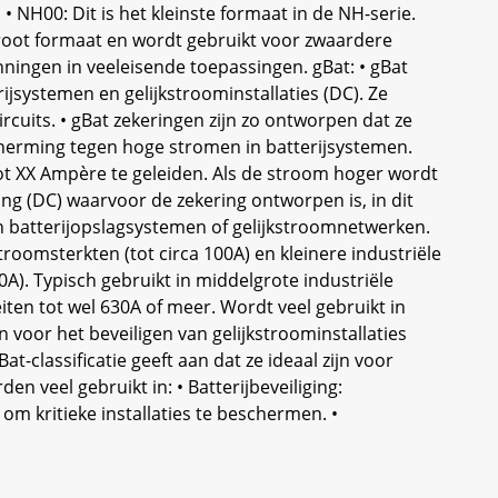
NH00: Dit is het kleinste formaat in de NH-serie.
groot formaat en wordt gebruikt voor zwaardere
nningen in veeleisende toepassingen. gBat: • gBat
rijsystemen en gelijkstroominstallaties (DC). Ze
rcuits. • gBat zekeringen zijn zo ontworpen dat ze
scherming tegen hoge stromen in batterijsystemen.
tot XX Ampère te geleiden. Als de stroom hoger wordt
ing (DC) waarvoor de zekering ontworpen is, in dit
in batterijopslagsystemen of gelijkstroomnetwerken.
roomsterkten (tot circa 100A) en kleinere industriële
). Typisch gebruikt in middelgrote industriële
ten tot wel 630A of meer. Wordt veel gebruikt in
 voor het beveiligen van gelijkstroominstallaties
-classificatie geeft aan dat ze ideaal zijn voor
n veel gebruikt in: • Batterijbeveiliging:
m kritieke installaties te beschermen. •