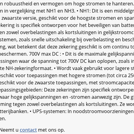
n robuustheid en vermogen om hoge stromen te hanteren. • 
n in vergelijking met NH1 en NH3. • NH1: Dit is een middel
en zwaarste versie, geschikt voor de hoogste stromen en spa
ekering is specifiek ontworpen voor het beveiligen van batte
n zowel overbelastingen als kortsluitingen in gelijkstroomci
stemen, zoals snelle uitschakeling bij overbelasting en be
ing, wat betekent dat deze zekering geschikt is om continu 
 beschermen. 700V max DC : • Dit is de maximale gelijkspann
epassingen waar de spanning tot 700V DC kan oplopen, zoals 
e NH-zekeringformaat. • Wordt vaak gebruikt voor lagere st
chikt voor toepassingen met hogere stromen (tot circa 250A
Geschikt voor de zwaarste toepassingen, met stroomcapacitei
oepassingsgebieden: Deze zekeringen zijn specifiek ontworpen
ar hoge gelijkspanningen en -stromen aanwezig zijn. De gBat
ng tegen zowel overbelastingen als kortsluitingen. Ze worde
atterijbanken. • UPS-systemen: In noodstroomvoorzieningen o
en.
. Neemt u
contact
met ons op.