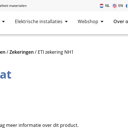
iteit materialen
NL
EN
Elektrische installaties
Webshop
Over 
len
/
Zekeringen
/ ETI zekering NH1
at
ag meer informatie over dit product.