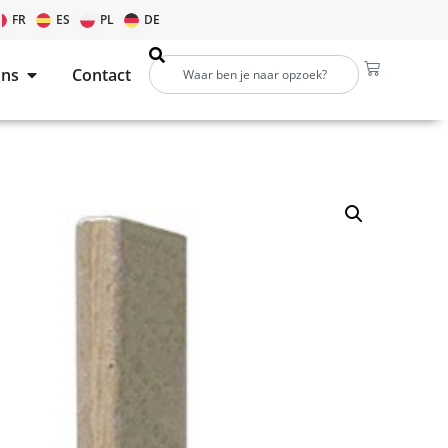
FR
ES
PL
DE
ons
Contact