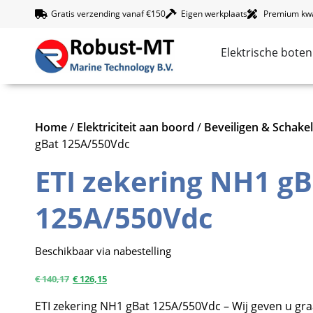
Gratis verzending vanaf €150
Eigen werkplaats
Premium kwal
Elektrische boten
Home
/
Elektriciteit aan boord
/
Beveiligen & Schake
gBat 125A/550Vdc
ETI zekering NH1 gB
125A/550Vdc
Beschikbaar via nabestelling
€
140,17
€
126,15
ETI zekering NH1 gBat 125A/550Vdc – Wij geven u gra