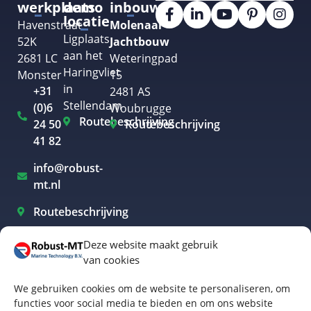
werkplaats
demo
inbouw
locatie
Havenstraat
Molenaar
Ligplaats
52K
Jachtbouw
aan het
2681 LC
Weteringpad
Haringvliet
Monster
15
in
+31
2481 AS
Stellendam
(0)6
Woubrugge
Routebeschrijving
24 50
Routebeschrijving
41 82
info@robust-
mt.nl
Routebeschrijving
Deze website maakt gebruik
van cookies
Elektrisch varen Westland
We gebruiken cookies om de website te personaliseren, om
Elektrisch varen Rotterdam
functies voor social media te bieden en om ons website