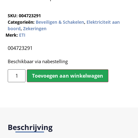
SKU:
004723291
Categorieën:
Beveiligen & Schakelen
,
Elektriciteit aan
boord
,
Zekeringen
Merk:
ETI
004723291
Beschikbaar via nabestelling
Toevoegen aan winkelwagen
Beschrijving