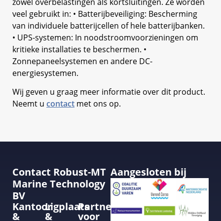
zowel overbelastingen als kortsluitingen. Ze worden
veel gebruikt in: • Batterijbeveiliging: Bescherming
van individuele batterijcellen of hele batterijbanken.
• UPS-systemen: In noodstroomvoorzieningen om
kritieke installaties te beschermen. •
Zonnepaneelsystemen en andere DC-
energiesystemen.
Wij geven u graag meer informatie over dit product.
Neemt u
contact
met ons op.
Contact Robust-MT
Aangesloten bij
Marine Technology
BV
Kantoor
Ligplaats
Partner
&
&
voor