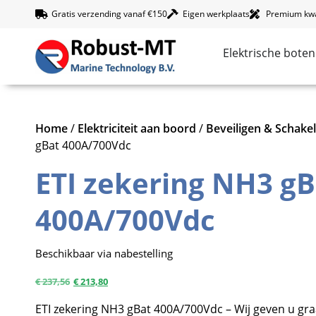
Gratis verzending vanaf €150
Eigen werkplaats
Premium kwal
Elektrische boten
Home
/
Elektriciteit aan boord
/
Beveiligen & Schake
gBat 400A/700Vdc
ETI zekering NH3 gB
400A/700Vdc
Beschikbaar via nabestelling
€
237,56
€
213,80
ETI zekering NH3 gBat 400A/700Vdc – Wij geven u gra