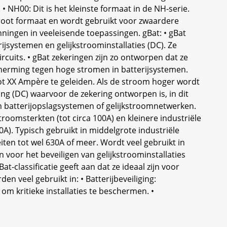
NH00: Dit is het kleinste formaat in de NH-serie.
groot formaat en wordt gebruikt voor zwaardere
nningen in veeleisende toepassingen. gBat: • gBat
rijsystemen en gelijkstroominstallaties (DC). Ze
rcuits. • gBat zekeringen zijn zo ontworpen dat ze
scherming tegen hoge stromen in batterijsystemen.
tot XX Ampère te geleiden. Als de stroom hoger wordt
ing (DC) waarvoor de zekering ontworpen is, in dit
in batterijopslagsystemen of gelijkstroomnetwerken.
roomsterkten (tot circa 100A) en kleinere industriële
). Typisch gebruikt in middelgrote industriële
ten tot wel 630A of meer. Wordt veel gebruikt in
 voor het beveiligen van gelijkstroominstallaties
-classificatie geeft aan dat ze ideaal zijn voor
n veel gebruikt in: • Batterijbeveiliging:
m kritieke installaties te beschermen. •