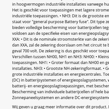
in hoogvermogen industriële installaties vanwege hu
Het is geschikt voor toepassingen met lagere strome
industriële toepassingen. • NH3: Dit is de grootste 
staat voor "general purpose Battery fuse". Dit type z
bieden volledige bescherming voor batterijcellen tege
voldoen aan de specifieke eisen van energieopslagsy
XXA: • Dit is de nominale stroomsterkte van de zeker
dan XXA, zal de zekering doorslaan om het circuit te
geval 700 volt. De zekering is dus geschikt voor to
Verschillen tussen NH00, NH1 en NH3: NH00: • Kleinst
toepassingen. NH1: • Groter formaat dan NH00 en ges
installaties. NH3: • Grootste NH-zekeringformaat. • 
grote industriële installaties en energiecentrales. T
(DC) in batterijsystemen of energieopslagsystemen, wa
batterij- en energieopslagtoepassingen, met beschermi
Bescherming van individuele batterijcellen of hele b
Zonnepaneelsystemen en andere DC-energiesystem
Wij geven u graag meer informatie over dit product