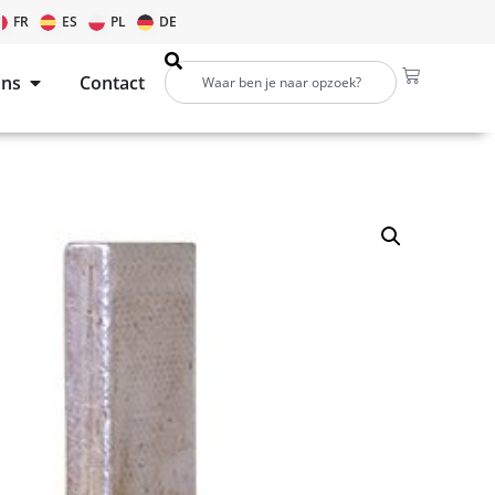
FR
ES
PL
DE
ons
Contact