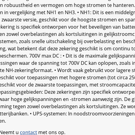
n robuustheid en vermogen om hoge stromen te hanteren. • 
n in vergelijking met NH1 en NH3. • NH1: Dit is een middel
en zwaarste versie, geschikt voor de hoogste stromen en spa
ekering is specifiek ontworpen voor het beveiligen van batte
n zowel overbelastingen als kortsluitingen in gelijkstroomci
stemen, zoals snelle uitschakeling bij overbelasting en be
ing, wat betekent dat deze zekering geschikt is om continu 
 beschermen. 700V max DC : • Dit is de maximale gelijkspann
epassingen waar de spanning tot 700V DC kan oplopen, zoals 
e NH-zekeringformaat. • Wordt vaak gebruikt voor lagere st
chikt voor toepassingen met hogere stromen (tot circa 250A
Geschikt voor de zwaarste toepassingen, met stroomcapacitei
oepassingsgebieden: Deze zekeringen zijn specifiek ontworpen
ar hoge gelijkspanningen en -stromen aanwezig zijn. De gBat
ng tegen zowel overbelastingen als kortsluitingen. Ze worde
atterijbanken. • UPS-systemen: In noodstroomvoorzieningen o
en.
. Neemt u
contact
met ons op.