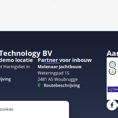
 Technology BV
Aa
 demo locatie
Partner voor inbouw
t Haringvliet in
Molenaar Jachtbouw
Weteringpad 15
ijving
2481 AS Woubrugge
Routebeschrijving
 cookies