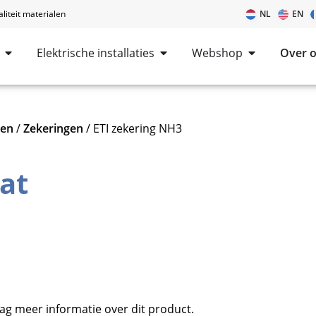
iteit materialen
NL
EN
Elektrische installaties
Webshop
Over 
len
/
Zekeringen
/ ETI zekering NH3
at
ag meer informatie over dit product.