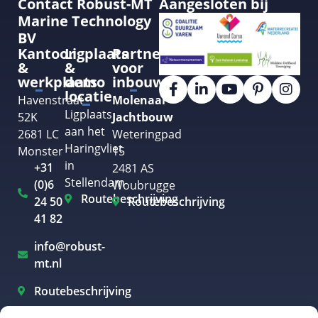
Contact Robust-MT
Aangesloten bij
Marine Technology
BV
Kantoor
Ligplaats
Partner
&
&
voor
werkplaats
demo
inbouw
locatie
Havenstraat
Molenaar
Ligplaats
52K
Jachtbouw
aan het
2681 LC
Weteringpad
Haringvliet
Monster
15
in
+31
2481 AS
Stellendam
(0)6
Woubrugge
Routebeschrijving
24 50
Routebeschrijving
41 82
info@robust-
mt.nl
Routebeschrijving