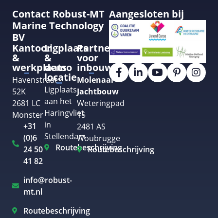
Contact Robust-MT
Aangesloten bij
Marine Technology
BV
Kantoor
Ligplaats
Partner
&
&
voor
werkplaats
demo
inbouw
locatie
Havenstraat
Molenaar
Ligplaats
52K
Jachtbouw
aan het
2681 LC
Weteringpad
Haringvliet
Monster
15
in
+31
2481 AS
Stellendam
(0)6
Woubrugge
Routebeschrijving
24 50
Routebeschrijving
41 82
info@robust-
mt.nl
Routebeschrijving