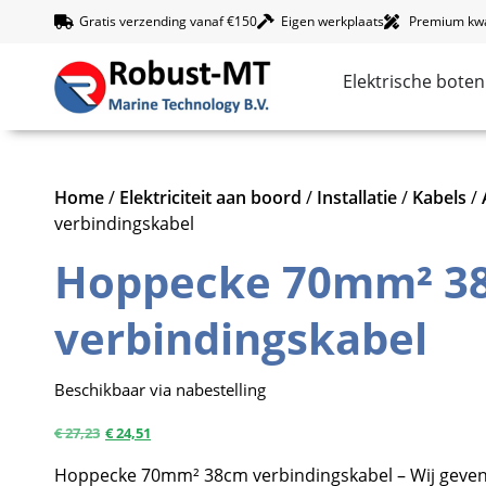
Gratis verzending vanaf €150
Eigen werkplaats
Premium kwal
Elektrische boten
Home
/
Elektriciteit aan boord
/
Installatie
/
Kabels
/
verbindingskabel
Hoppecke 70mm² 3
verbindingskabel
Beschikbaar via nabestelling
€
27,23
€
24,51
Hoppecke 70mm² 38cm verbindingskabel – Wij geven 