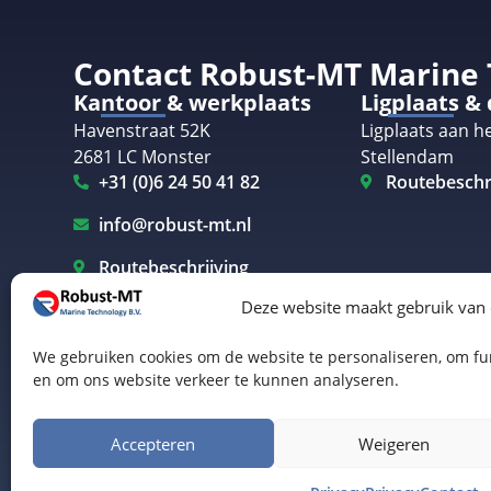
Contact Robust-MT Marine
Kantoor & werkplaats
Ligplaats &
Havenstraat 52K
Ligplaats aan he
2681 LC Monster
Stellendam
+31 (0)6 24 50 41 82
Routebeschr
info@robust-mt.nl
Routebeschrijving
Deze website maakt gebruik van
We gebruiken cookies om de website te personaliseren, om fun
en om ons website verkeer te kunnen analyseren.
Elektrisch varen Westland
Elektrisch varen Rotterdam
© Robust-MT Marine Technology BV | Website door
B
Accepteren
Weigeren