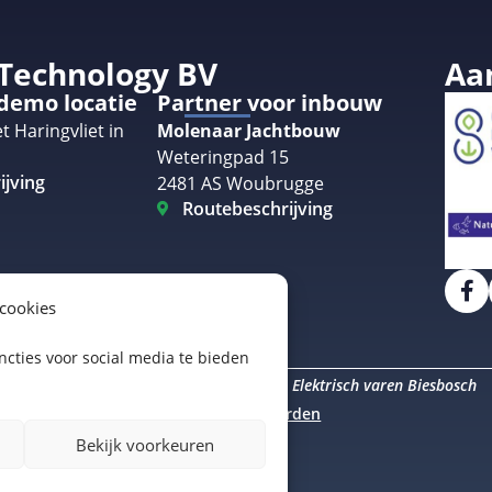
 Technology BV
Aa
 demo locatie
Partner voor inbouw
t Haringvliet in
Molenaar Jachtbouw
Weteringpad 15
ijving
2481 AS Woubrugge
Routebeschrijving
 cookies
cties voor social media te bieden
Elektrisch varen Amsterdam
Elektrisch varen Biesbosch
uro Staal
Algemene voorwaarden
Bekijk voorkeuren