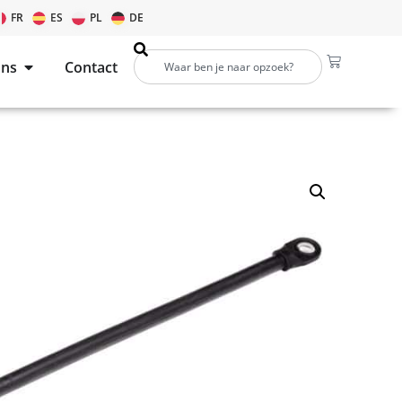
FR
ES
PL
DE
ons
Contact