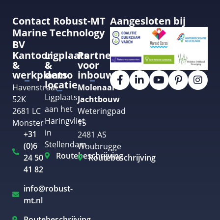
Contact Robust-MT
Aangesloten bij
Marine Technology
BV
Kantoor
Ligplaats
Partner
&
&
voor
werkplaats
demo
inbouw
locatie
Havenstraat
Molenaar
Ligplaats
52K
Jachtbouw
aan het
2681 LC
Weteringpad
Haringvliet
Monster
15
in
+31
2481 AS
Stellendam
(0)6
Woubrugge
Routebeschrijving
24 50
Routebeschrijving
41 82
info@robust-
mt.nl
Routebeschrijving