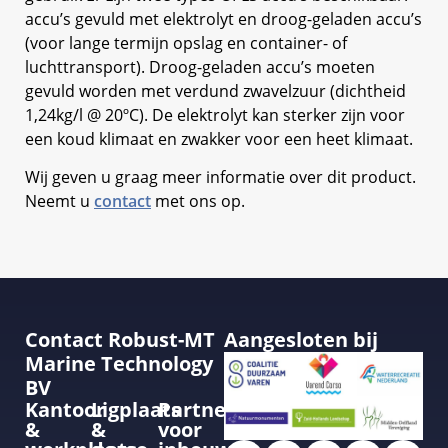
accu’s gevuld met elektrolyt en droog-geladen accu’s
(voor lange termijn opslag en container- of
luchttransport). Droog-geladen accu’s moeten
gevuld worden met verdund zwavelzuur (dichtheid
1,24kg/l @ 20ºC). De elektrolyt kan sterker zijn voor
een koud klimaat en zwakker voor een heet klimaat.
Wij geven u graag meer informatie over dit product.
Neemt u
contact
met ons op.
Contact Robust-MT
Aangesloten bij
Marine Technology
BV
Kantoor
Ligplaats
Partner
&
&
voor