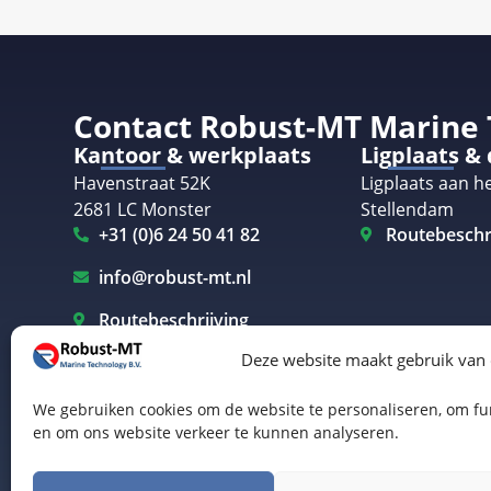
Contact Robust-MT Marine
Kantoor & werkplaats
Ligplaats &
Havenstraat 52K
Ligplaats aan he
2681 LC Monster
Stellendam
+31 (0)6 24 50 41 82
Routebeschr
info@robust-mt.nl
Routebeschrijving
Deze website maakt gebruik van
We gebruiken cookies om de website te personaliseren, om fun
en om ons website verkeer te kunnen analyseren.
Elektrisch varen Westland
Elektrisch varen Rotterdam
© Robust-MT Marine Technology BV | Website door
B