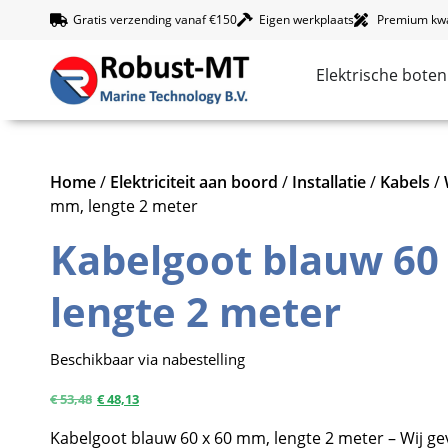
Gratis verzending vanaf €150
Eigen werkplaats
Premium kwal
Elektrische boten
Home
/
Elektriciteit aan boord
/
Installatie
/
Kabels
/
mm, lengte 2 meter
Kabelgoot blauw 60
lengte 2 meter
Beschikbaar via nabestelling
€
53,48
€
48,13
Kabelgoot blauw 60 x 60 mm, lengte 2 meter – Wij ge