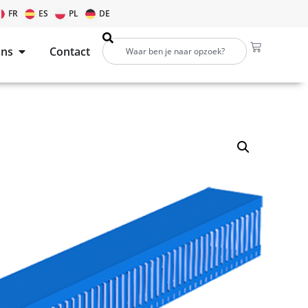
FR
ES
PL
DE
ons
Contact