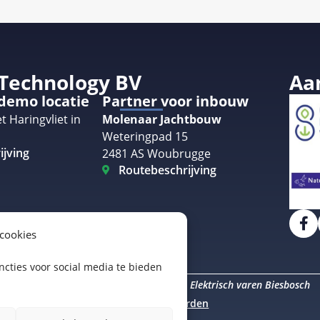
 Technology BV
Aa
 demo locatie
Partner voor inbouw
t Haringvliet in
Molenaar Jachtbouw
Weteringpad 15
ijving
2481 AS Woubrugge
Routebeschrijving
 cookies
cties voor social media te bieden
Elektrisch varen Amsterdam
Elektrisch varen Biesbosch
uro Staal
Algemene voorwaarden