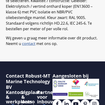
te selecteren. Kwaliteit / constructie: Geleider:
Elektrolytisch / vertind onthard koper (EN13600 –
klasse 6) met PVC isolatie en NBR/PVC
oliebestendige mantel. Kleur zwart: RAL 9005.
Standaard volgens richtlijn HD.22.6, IEC 245-6. Te
bestellen per meter of per volle rol.
Wij geven u graag meer informatie over dit product.
Neemt u
contact
met ons op.
Contact Robust-MT
Aangesloten bij
Marine Technology
BV
Kantoor
Ligplaats
Partner
&
&
voor
werkplaats
demo
inbouw