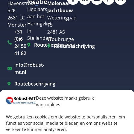
locatie
Havenstraat
Molenaar
Ligplaats
52K
Jachtbouw
aan het
2681 LC
Weteringpad
Haringvliet
Monster
15
in
+31
2481 AS
Stellendam
(0)6
Woubrugge
Routebeschrijving
24 50
Routebeschrijving
41 82
info@robust-
mt.nl
Routebeschrijving
Deze website maakt gebruik
van cookies
Elektrisch varen Westland
We gebruiken cookies om de website te personaliseren, om
Elektrisch varen Rotterdam
functies voor social media te bieden en om ons website
verkeer te kunnen analyseren.
Elektrisch varen Amsterdam