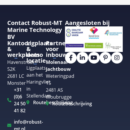
Contact Robust-MT
Aangesloten bij
Marine Technology
BV
Kantoor
Ligplaats
Partner
&
&
voor
werkplaats
demo
inbouw
locatie
Havenstraat
Molenaar
Ligplaats
52K
Jachtbouw
aan het
2681 LC
Weteringpad
Haringvliet
Monster
15
in
+31
2481 AS
Stellendam
(0)6
Woubrugge
Routebeschrijving
24 50
Routebeschrijving
41 82
info@robust-
mt.nl