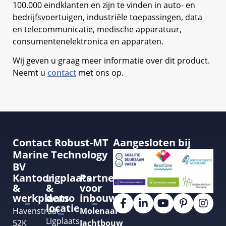
100.000 eindklanten en zijn te vinden in auto- en
bedrijfsvoertuigen, industriële toepassingen, data
en telecommunicatie, medische apparatuur,
consumentenelektronica en apparaten.
Wij geven u graag meer informatie over dit product.
Neemt u
contact
met ons op.
Contact Robust-MT
Aangesloten bij
Marine Technology
BV
Kantoor
Ligplaats
Partner
&
&
voor
werkplaats
demo
inbouw
locatie
Havenstraat
Molenaar
Ligplaats
52K
Jachtbouw