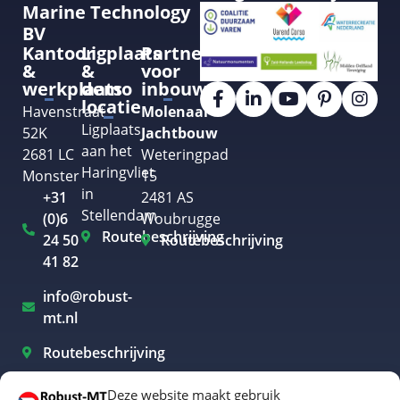
Marine Technology
BV
Kantoor
Ligplaats
Partner
&
&
voor
werkplaats
demo
inbouw
locatie
Havenstraat
Molenaar
Ligplaats
52K
Jachtbouw
aan het
2681 LC
Weteringpad
Haringvliet
Monster
15
in
+31
2481 AS
Stellendam
(0)6
Woubrugge
Routebeschrijving
24 50
Routebeschrijving
41 82
info@robust-
mt.nl
Routebeschrijving
Deze website maakt gebruik