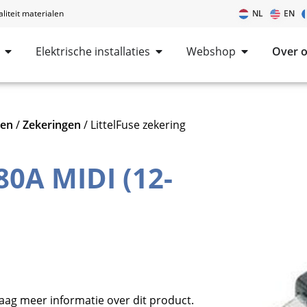
iteit materialen
NL
EN
Elektrische installaties
Webshop
Over 
len
/
Zekeringen
/ LittelFuse zekering
80A MIDI (12-
raag meer informatie over dit product.