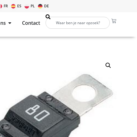
FR
ES
PL
DE
ons
Contact