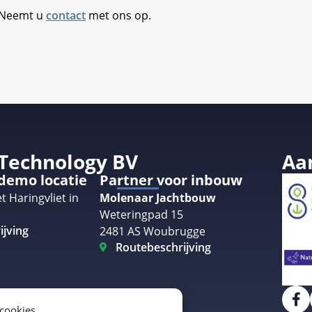
. Neemt u
contact
met ons op.
 Technology BV
Aa
 demo locatie
Partner voor inbouw
t Haringvliet in
Molenaar Jachtbouw
Weteringpad 15
ijving
2481 AS Woubrugge
Routebeschrijving
 cookies