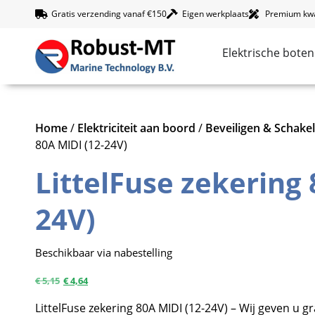
Gratis verzending vanaf €150
Eigen werkplaats
Premium kwal
Elektrische boten
Home
/
Elektriciteit aan boord
/
Beveiligen & Schake
80A MIDI (12-24V)
LittelFuse zekering 
24V)
Beschikbaar via nabestelling
€
5,15
€
4,64
LittelFuse zekering 80A MIDI (12-24V) – Wij geven u g