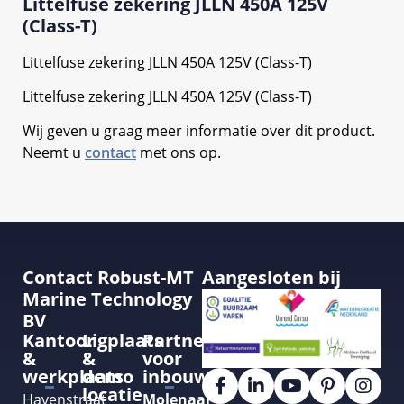
Littelfuse zekering JLLN 450A 125V
(Class-T)
Littelfuse zekering JLLN 450A 125V (Class-T)
Littelfuse zekering JLLN 450A 125V (Class-T)
Wij geven u graag meer informatie over dit product.
Neemt u
contact
met ons op.
Contact Robust-MT
Aangesloten bij
Marine Technology
BV
Kantoor
Ligplaats
Partner
&
&
voor
werkplaats
demo
inbouw
locatie
Havenstraat
Molenaar