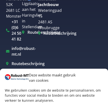
Ligplaats
52K
Jachtbouw
aan het
2681 LC
Weteringpad
Haringvliet
Monster
15
in
+31
2481 AS
Stellendam
(0)6
Woubrugge
Routebeschrijving
24 50
Routebeschrijving
41 82
info@robust-
mt.nl
Routebeschrijving
Deze website maakt gebruik
van cookies
Elektrisch varen Westland
We gebruiken cookies om de website te personaliseren, om
Elektrisch varen Rotterdam
functies voor social media te bieden en om ons website
verkeer te kunnen analyseren.
Elektrisch varen Amsterdam