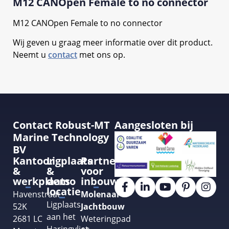
M12 CANOpen Female to no connector
M12 CANOpen Female to no connector
Wij geven u graag meer informatie over dit product.
Neemt u
contact
met ons op.
Contact Robust-MT
Aangesloten bij
Marine Technology
BV
Kantoor
Ligplaats
Partner
&
&
voor
werkplaats
demo
inbouw
locatie
Havenstraat
Molenaar
Ligplaats
52K
Jachtbouw
aan het
2681 LC
Weteringpad