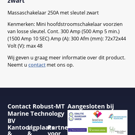
zwart
Massaschakelaar 250A met sleutel zwart
Kenmerken: Mini hoofdstroomschakelaar voorzien
van losse sleutel. Cont. 300 Amp (500 Amp 5 min.)
(1500 Amp 10 SEC) Amp (A): 300 Afm (mm): 72x72x44
Volt (V): max 48
Wij geven u graag meer informatie over dit product.
Neemt u
contact
met ons op.
Contact Robust-MT
Aangesloten bij
Marine Technology
BV
Kantoor
Ligplaats
Partner
&
&
voor