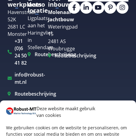
werkplaats
demo
inbouw
locatie
Havenstraat
Molenaar
Ligplaats
52K
Jachtbouw
aan het
2681 LC
Weteringpad
Haringvliet
Monster
15
in
+31
2481 AS
Stellendam
(0)6
Woubrugge
Routebeschrijving
24 50
Routebeschrijving
41 82
info@robust-
mt.nl
Routebeschrijving
Deze website maakt gebruik
van cookies
Elektrisch varen Westland
We gebruiken cookies om de website te personaliseren, om
Elektrisch varen Rotterdam
functies voor social media te bieden en om ons website