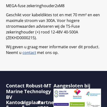
MEGA-fuse zekeringhouder2xM8
Geschikt voor kabeldiktes tot en met 70 mm² en een
maximale stroom van 300A. Voor hogere
stroomwaarden adviseren wij de TS-Fuse
zekeringhouder (+) rood 12-48V 40-500A
(ZEKHD0000215).
Wij geven u graag meer informatie over dit product.
Neemt u
contact
met ons op.
Contact Robust-MT
Aangesloten bij
Marine Technology
BV
Kantoor
Ligplaats
Partner