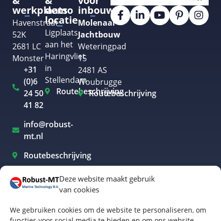
&
&
voor
werkplaats
demo
inbouw
locatie
Havenstraat
Molenaar
Ligplaats
52K
Jachtbouw
aan het
2681 LC
Weteringpad
Haringvliet
Monster
15
in
+31
2481 AS
Stellendam
(0)6
Woubrugge
Routebeschrijving
24 50
Routebeschrijving
41 82
info@robust-
mt.nl
Routebeschrijving
Deze website maakt gebruik
van cookies
Elektrisch varen Westland
We gebruiken cookies om de website te personaliseren, om
Elektrisch varen Rotterdam
functies voor social media te bieden en om ons website