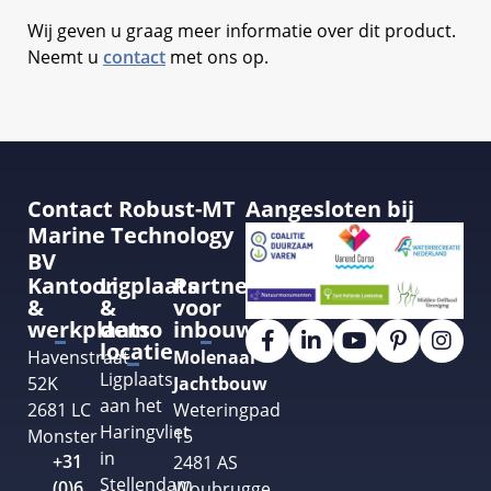
Wij geven u graag meer informatie over dit product.
Neemt u
contact
met ons op.
Contact Robust-MT
Aangesloten bij
Marine Technology
BV
Kantoor
Ligplaats
Partner
&
&
voor
werkplaats
demo
inbouw
locatie
Havenstraat
Molenaar
Ligplaats
52K
Jachtbouw
aan het
2681 LC
Weteringpad
Haringvliet
Monster
15
in
+31
2481 AS
Stellendam
(0)6
Woubrugge