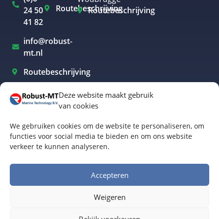
Routebeschrijving
24 50
Routebeschrijving
41 82
info@robust-
mt.nl
Routebeschrijving
Deze website maakt gebruik
van cookies
Elektrisch varen Westland
We gebruiken cookies om de website te personaliseren, om
Elektrisch varen Rotterdam
functies voor social media te bieden en om ons website
verkeer te kunnen analyseren.
Elektrisch varen Amsterdam
Elektrisch varen Biesbosch
Accepteren
Elektrisch varen Friesland
Weigeren
Algemene voorwaarden
© Robust-MT Marine Technology BV | Website door
Bekijk voorkeuren