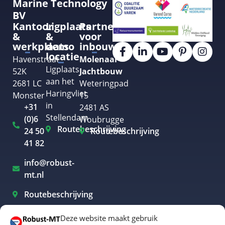
Marine Technology
BV
Kantoor
Ligplaats
Partner
&
&
voor
werkplaats
demo
inbouw
locatie
Havenstraat
Molenaar
Ligplaats
52K
Jachtbouw
aan het
2681 LC
Weteringpad
Haringvliet
Monster
15
in
+31
2481 AS
Stellendam
(0)6
Woubrugge
Routebeschrijving
24 50
Routebeschrijving
41 82
info@robust-
mt.nl
Routebeschrijving
Deze website maakt gebruik