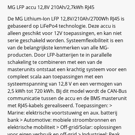
MG LFP accu 12,8V 210Ah/2,7kWh RJ45
De MG Lithium-Ion LFP 12,8V/210Ah/2700Wh RJ45 is
gebaseerd op LiFePo4 technologie. Deze accu is
alleen geschikt voor 12V toepassingen, en kan niet
serie geschakeld worden. Systeemflexibiliteit is een
van de belangrijkste kenmerken van alle MG-
producten. Door LFP-batterijen te in parallelle
schakeling te combineren met een van de
masterunits ontstaat een krachtig systeem voor een
compleet scala aan toepassingen met een
systeemspanning van 12,8 V en een vermogen van
2,5 kWh tot 720 kWh. Bij dit model wordt de CAN-Bus
communicatie tussen de accu en de BMS masterunit
met RJ45-kabels gerealiseerd. Toepassingen: >
Marine: elektrische voortstuwing en aux. batterij
bank > Automotive: mobiele stroombronnen en
elektrische mobiliteit > Off-grid/Solar: oplossingen
voor eigen verbruik en off-grid > Industrieel: Peak