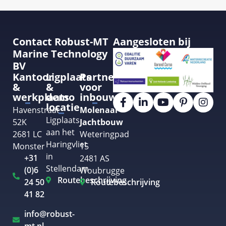
Contact Robust-MT
Aangesloten bij
Marine Technology
BV
Kantoor
Ligplaats
Partner
&
&
voor
werkplaats
demo
inbouw
locatie
Havenstraat
Molenaar
Ligplaats
52K
Jachtbouw
aan het
2681 LC
Weteringpad
Haringvliet
Monster
15
in
+31
2481 AS
Stellendam
(0)6
Woubrugge
Routebeschrijving
24 50
Routebeschrijving
41 82
info@robust-