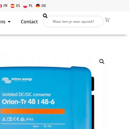
FR
ES
PL
DE
ons
Contact