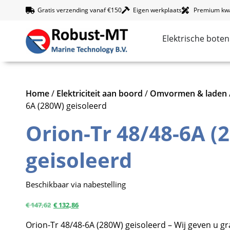
Gratis verzending vanaf €150
Eigen werkplaats
Premium kwal
Elektrische boten
Home
/
Elektriciteit aan boord
/
Omvormen & laden
6A (280W) geisoleerd
Orion-Tr 48/48-6A (
geisoleerd
Beschikbaar via nabestelling
€
147,62
€
132,86
Orion-Tr 48/48-6A (280W) geisoleerd – Wij geven u gr