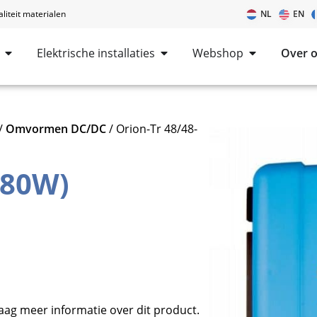
iteit materialen
NL
EN
Elektrische installaties
Webshop
Over 
/
Omvormen DC/DC
/ Orion-Tr 48/48-
280W)
aag meer informatie over dit product.