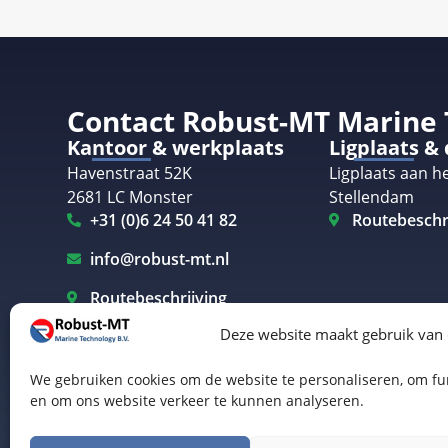
Contact Robust-MT Marine
Kantoor & werkplaats
Ligplaats &
Havenstraat 52K
Ligplaats aan he
2681 LC Monster
Stellendam
+31 (0)6 24 50 41 82
Routebeschr
info@robust-mt.nl
Routebeschrijving
Deze website maakt gebruik van
We gebruiken cookies om de website te personaliseren, om fun
en om ons website verkeer te kunnen analyseren.
Elektrisch varen Westland
Elektrisch varen Rotterdam
© Robust-MT Marine Technology BV | Website door
B