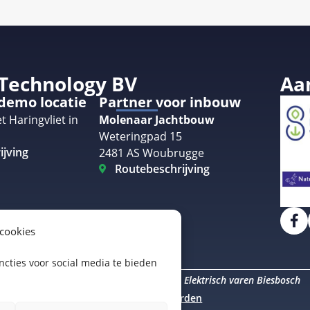
 Technology BV
Aa
 demo locatie
Partner voor inbouw
t Haringvliet in
Molenaar Jachtbouw
Weteringpad 15
ijving
2481 AS Woubrugge
Routebeschrijving
 cookies
cties voor social media te bieden
Elektrisch varen Amsterdam
Elektrisch varen Biesbosch
uro Staal
Algemene voorwaarden