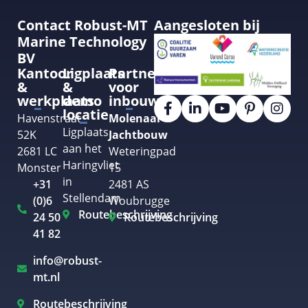
Contact Robust-MT
Aangesloten bij
Marine Technology
BV
Kantoor
Ligplaats
Partner
&
&
voor
werkplaats
demo
inbouw
locatie
Havenstraat
Molenaar
Ligplaats
52K
Jachtbouw
aan het
2681 LC
Weteringpad
Haringvliet
Monster
15
in
+31
2481 AS
Stellendam
(0)6
Woubrugge
Routebeschrijving
24 50
Routebeschrijving
41 82
info@robust-
mt.nl
Routebeschrijving