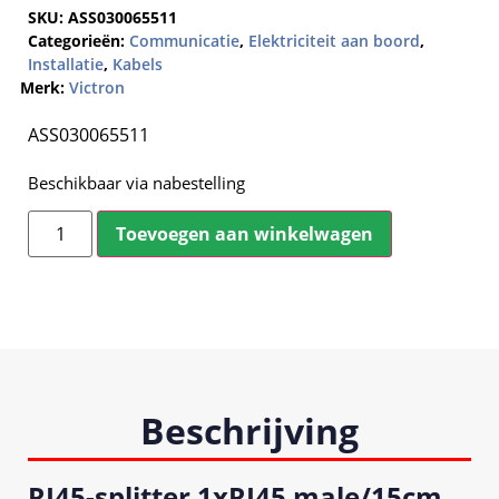
SKU:
ASS030065511
Categorieën:
Communicatie
,
Elektriciteit aan boord
,
Installatie
,
Kabels
Merk:
Victron
ASS030065511
Beschikbaar via nabestelling
Toevoegen aan winkelwagen
Beschrijving
RJ45-splitter 1xRJ45 male/15cm