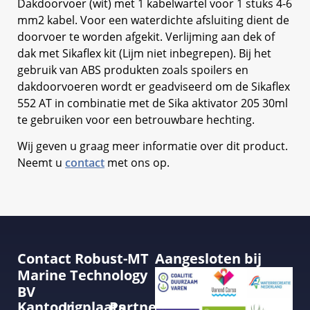
Dakdoorvoer (wit) met 1 kabelwartel voor 1 stuks 4-6
mm2 kabel. Voor een waterdichte afsluiting dient de
doorvoer te worden afgekit. Verlijming aan dek of
dak met Sikaflex kit (Lijm niet inbegrepen). Bij het
gebruik van ABS produkten zoals spoilers en
dakdoorvoeren wordt er geadviseerd om de Sikaflex
552 AT in combinatie met de Sika aktivator 205 30ml
te gebruiken voor een betrouwbare hechting.
Wij geven u graag meer informatie over dit product.
Neemt u
contact
met ons op.
Contact Robust-MT
Aangesloten bij
Marine Technology
BV
Kantoor
Ligplaats
Partner