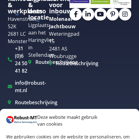
&
&
voor
werkplaats
demo
inbouw
locatie
Havenstraat
Molenaar
Ligplaats
52K
Jachtbouw
aan het
2681 LC
Weteringpad
Haringvliet
Monster
15
in
+31
2481 AS
Stellendam
(0)6
Woubrugge
Routebeschrijving
24 50
Routebeschrijving
41 82
info@robust-
mt.nl
Routebeschrijving
Deze website maakt gebruik
van cookies
Elektrisch varen Westland
We gebruiken cookies om de website te personaliseren, om
Elektrisch varen Rotterdam