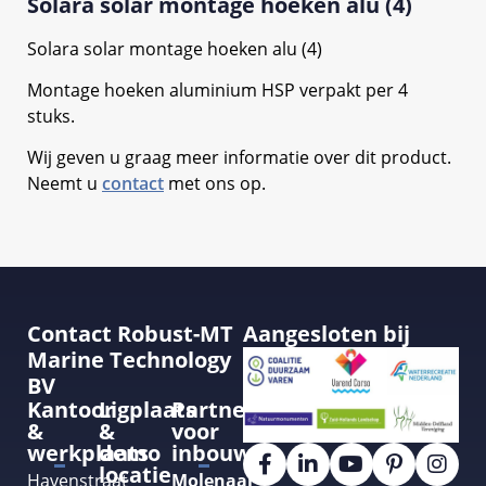
Solara solar montage hoeken alu (4)
Solara solar montage hoeken alu (4)
Montage hoeken aluminium HSP verpakt per 4
stuks.
Wij geven u graag meer informatie over dit product.
Neemt u
contact
met ons op.
Contact Robust-MT
Aangesloten bij
Marine Technology
BV
Kantoor
Ligplaats
Partner
&
&
voor
werkplaats
demo
inbouw
locatie
Havenstraat
Molenaar