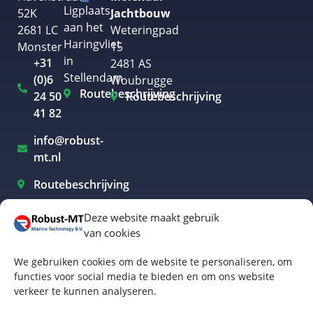
Ligplaats
52K
Jachtbouw
aan het
2681 LC
Weteringpad
Haringvliet
Monster
15
in
+31
2481 AS
Stellendam
(0)6
Woubrugge
Routebeschrijving
24 50
Routebeschrijving
41 82
info@robust-
mt.nl
Routebeschrijving
Deze website maakt gebruik
van cookies
Elektrisch varen Westland
We gebruiken cookies om de website te personaliseren, om
Elektrisch varen Rotterdam
functies voor social media te bieden en om ons website
verkeer te kunnen analyseren.
Elektrisch varen Amsterdam