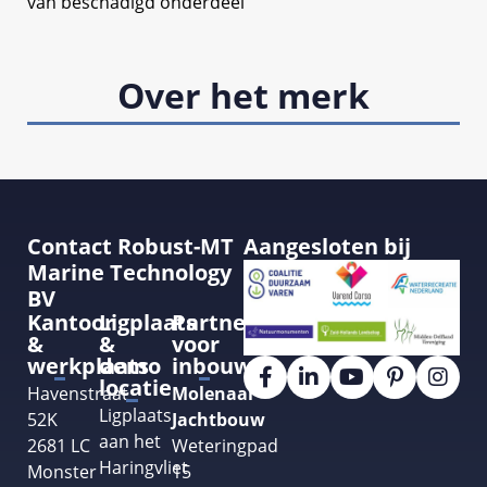
van beschadigd onderdeel
Over het merk
Contact Robust-MT
Aangesloten bij
Marine Technology
BV
Kantoor
Ligplaats
Partner
&
&
voor
werkplaats
demo
inbouw
locatie
Havenstraat
Molenaar
Ligplaats
52K
Jachtbouw
aan het
2681 LC
Weteringpad
Haringvliet
Monster
15