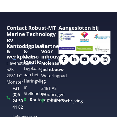
Contact Robust-MT
Aangesloten bij
Marine Technology
BV
Kantoor
Ligplaats
Partner
&
&
voor
werkplaats
demo
inbouw
locatie
Havenstraat
Molenaar
Ligplaats
52K
Jachtbouw
aan het
2681 LC
Weteringpad
Haringvliet
Monster
15
in
+31
2481 AS
Stellendam
(0)6
Woubrugge
Routebeschrijving
24 50
Routebeschrijving
41 82