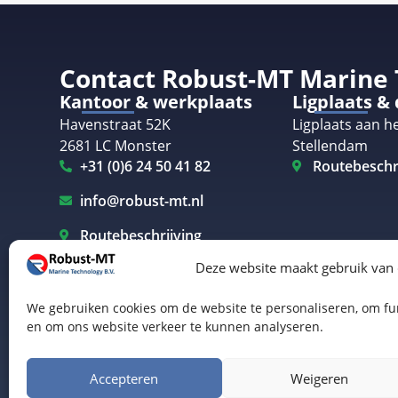
Contact Robust-MT Marine
Kantoor & werkplaats
Ligplaats &
Havenstraat 52K
Ligplaats aan he
2681 LC Monster
Stellendam
+31 (0)6 24 50 41 82
Routebeschr
info@robust-mt.nl
Routebeschrijving
Deze website maakt gebruik van
We gebruiken cookies om de website te personaliseren, om fun
en om ons website verkeer te kunnen analyseren.
Elektrisch varen Westland
Elektrisch varen Rotterdam
© Robust-MT Marine Technology BV | Website door
B
Accepteren
Weigeren