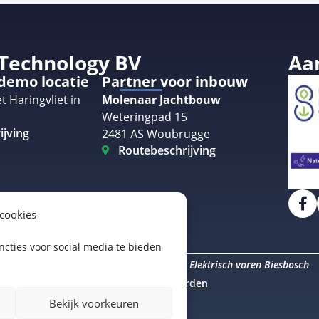
 Technology BV
Aa
 demo locatie
Partner voor inbouw
t Haringvliet in
Molenaar Jachtbouw
Weteringpad 15
ijving
2481 AS Woubrugge
Routebeschrijving
 cookies
cties voor social media te bieden
Elektrisch varen Amsterdam
Elektrisch varen Biesbosch
uro Staal
Algemene voorwaarden
Bekijk voorkeuren