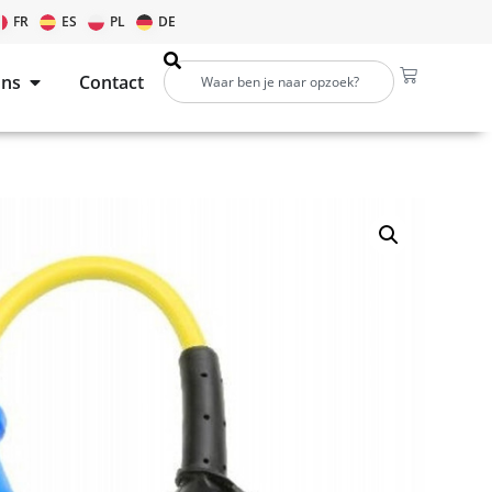
FR
ES
PL
DE
ons
Contact