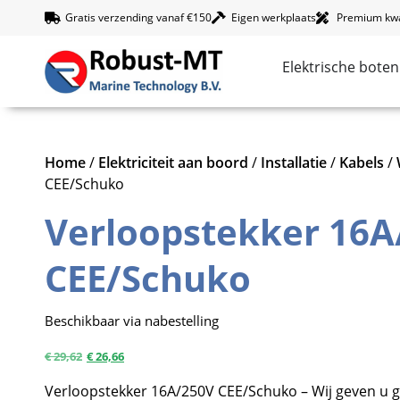
Gratis verzending vanaf €150
Eigen werkplaats
Premium kwal
Elektrische boten
Home
/
Elektriciteit aan boord
/
Installatie
/
Kabels
/
CEE/Schuko
Verloopstekker 16A
CEE/Schuko
Beschikbaar via nabestelling
€
29,62
€
26,66
Verloopstekker 16A/250V CEE/Schuko – Wij geven u g