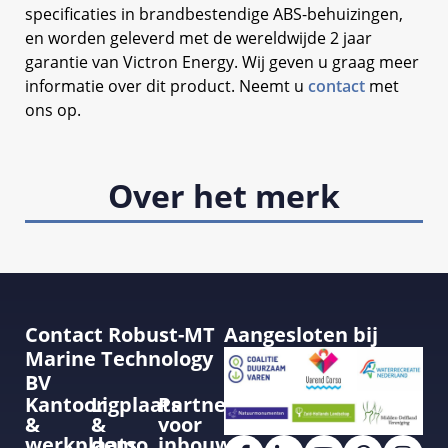
specificaties in brandbestendige ABS-behuizingen,
en worden geleverd met de wereldwijde 2 jaar
garantie van Victron Energy. Wij geven u graag meer
informatie over dit product. Neemt u
contact
met
ons op.
Over het merk
Contact Robust-MT
Aangesloten bij
Marine Technology
BV
Kantoor
Ligplaats
Partner
&
&
voor
werkplaats
demo
inbouw