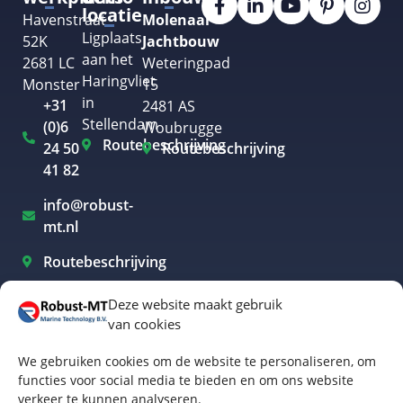
locatie
Havenstraat
Molenaar
Ligplaats
52K
Jachtbouw
aan het
2681 LC
Weteringpad
Haringvliet
Monster
15
in
+31
2481 AS
Stellendam
(0)6
Woubrugge
Routebeschrijving
24 50
Routebeschrijving
41 82
info@robust-
mt.nl
Routebeschrijving
Deze website maakt gebruik
van cookies
Elektrisch varen Westland
We gebruiken cookies om de website te personaliseren, om
Elektrisch varen Rotterdam
functies voor social media te bieden en om ons website
verkeer te kunnen analyseren.