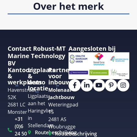
Over het merk
Contact Robust-MT
Aangesloten bij
Marine Technology
BV
Kantoor
Ligplaats
Partner
&
&
voor
werkplaats
demo
inbouw
locatie
Havenstraat
Molenaar
Ligplaats
52K
Jachtbouw
aan het
2681 LC
Weteringpad
Haringvliet
Monster
15
in
+31
2481 AS
Stellendam
(0)6
Woubrugge
Routebeschrijving
24 50
Routebeschrijving