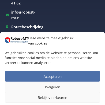
41 82
info@robust-
mt.nl
Routebeschrijving
Deze website maakt gebruik
van cookies
Elektrisch varen Westland
We gebruiken cookies om de website te personaliseren, om
Elektrisch varen Rotterdam
functies voor social media te bieden en om ons website
verkeer te kunnen analyseren.
Elektrisch varen Amsterdam
Elektrisch varen Biesbosch
Accepteren
Elektrisch varen Friesland
Weigeren
Algemene voorwaarden
© Robust-MT Marine Technology BV | Website door
Bekijk voorkeuren
Buro Staal