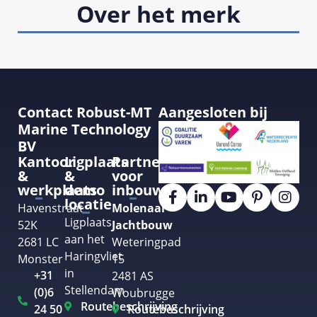
Over het merk
Contact Robust-MT
Aangesloten bij
Marine Technology
BV
Kantoor
Ligplaats
Partner
&
&
voor
werkplaats
demo
inbouw
locatie
Havenstraat
Molenaar
Ligplaats
52K
Jachtbouw
aan het
2681 LC
Weteringpad
Haringvliet
Monster
15
in
+31
2481 AS
Stellendam
(0)6
Woubrugge
Routebeschrijving
24 50
Routebeschrijving