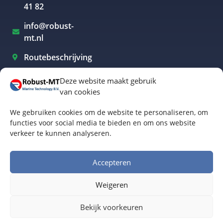
41 82
info@robust-
mt.nl
Routebeschrijving
Deze website maakt gebruik
van cookies
Elektrisch varen Westland
We gebruiken cookies om de website te personaliseren, om
Elektrisch varen Rotterdam
functies voor social media te bieden en om ons website
verkeer te kunnen analyseren.
Elektrisch varen Amsterdam
Elektrisch varen Biesbosch
Accepteren
Elektrisch varen Friesland
Weigeren
Algemene voorwaarden
© Robust-MT Marine Technology BV | Website door
Bekijk voorkeuren
Buro Staal