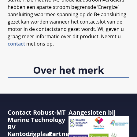
hebben een aparte stroom begrensde ‘Energize’
aansluiting waarmee spanning op de B+ aansluiting
gezet kan worden wanneer het contactslot van de
motor in de contactstand gezet wordt. Wij geven u
graag meer informatie over dit product. Neemt u
contact
met ons op.
Over het merk
Contact Robust-MT
Aangesloten bij
Marine Technology
BV
Kantoor
Ligplaats
Partner