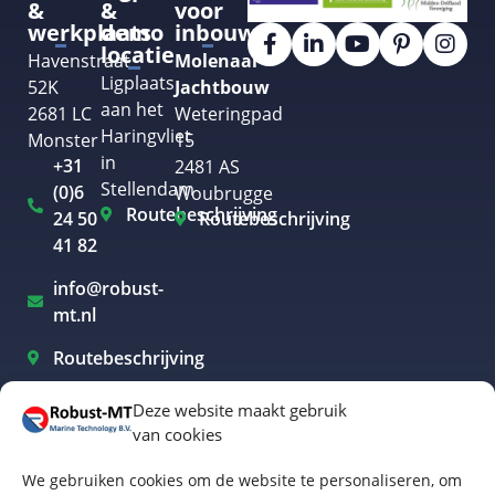
&
&
voor
werkplaats
demo
inbouw
locatie
Havenstraat
Molenaar
Ligplaats
52K
Jachtbouw
aan het
2681 LC
Weteringpad
Haringvliet
Monster
15
in
+31
2481 AS
Stellendam
(0)6
Woubrugge
Routebeschrijving
24 50
Routebeschrijving
41 82
info@robust-
mt.nl
Routebeschrijving
Deze website maakt gebruik
van cookies
Elektrisch varen Westland
We gebruiken cookies om de website te personaliseren, om
Elektrisch varen Rotterdam