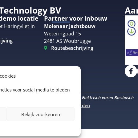
 Technology BV
Aa
 demo locatie
Partner voor inbouw
t Haringvliet in
Molenaar Jachtbouw
Weteringpad 15
ijving
2481 AS Woubrugge
Routebeschrijving
 cookies
cties voor social media te bieden
Elektrisch varen Amsterdam
Elektrisch varen Biesbosch
uro Staal
Algemene voorwaarden
Bekijk voorkeuren