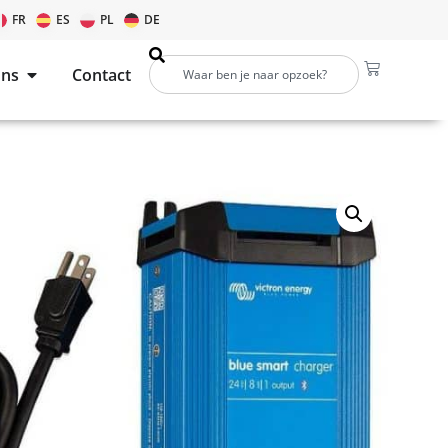
FR
ES
PL
DE
ons
Contact