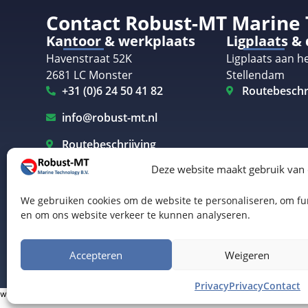
Contact Robust-MT Marine
Kantoor & werkplaats
Ligplaats &
Havenstraat 52K
Ligplaats aan he
2681 LC Monster
Stellendam
+31 (0)6 24 50 41 82
Routebeschr
info@robust-mt.nl
Routebeschrijving
Deze website maakt gebruik van
We gebruiken cookies om de website te personaliseren, om fun
en om ons website verkeer te kunnen analyseren.
Elektrisch varen Westland
Elektrisch varen Rotterdam
© Robust-MT Marine Technology BV | Website door
B
Accepteren
Weigeren
Privacy
Privacy
Contact
www.robust-mt.nl