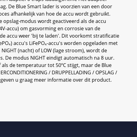
slag. De Blue Smart lader is voorzien van een door
ces afhankelijk van hoe de accu wordt gebruikt.
e opslag-modus wordt geactiveerd als de accu
 24V-accu) om gasvorming en corrosie van de
accu weer 'bij te laden'. Dit voorkomt stratificatie
LiFePO₄) accu's LiFePO₄-accu's worden opgeladen met
s NIGHT (nacht) of LOW (lage stroom), wordt de
s. De modus NIGHT eindigt automatisch na 8 uur.
s de temperatuur tot 50ºC stijgt, maar de Blue
G / HERCONDITIONERING / DRUPPELLADING / OPSLAG /
even u graag meer informatie over dit product.