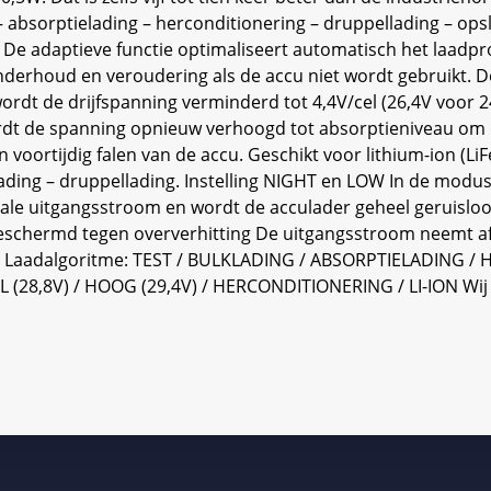
 – absorptielading – herconditionering – druppellading – op
De adaptieve functie optimaliseert automatisch het laadpro
erhoud en veroudering als de accu niet wordt gebruikt. D
wordt de drijfspanning verminderd tot 4,4V/cel (26,4V voor
dt de spanning opnieuw verhoogd tot absorptieniveau om de 
an voortijdig falen van de accu. Geschikt voor lithium-ion (
ading – druppellading. Instelling NIGHT en LOW In de modu
ale uitgangsstroom en wordt de acculader geheel geruisloo
hermd tegen oververhitting De uitgangsstroom neemt af al
dicatie Laadalgoritme: TEST / BULKLADING / ABSORPTIELADIN
(28,8V) / HOOG (29,4V) / HERCONDITIONERING / LI-ION Wij g