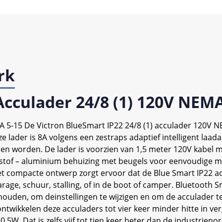
rk
Acculader 24/8 (1) 120V NEMA
A 5-15 De Victron BlueSmart IP22 24/8 (1) acculader 120V N
 lader is 8A volgens een zestraps adaptief intelligent la
en worden. De lader is voorzien van 1,5 meter 120V kabel 
stof – aluminium behuizing met beugels voor eenvoudige m
 compacte ontwerp zorgt ervoor dat de Blue Smart IP22 
rage, schuur, stalling, of in de boot of camper. Bluetooth 
houden, om deinstellingen te wijzigen en om de acculader t
 ontwikkelen deze acculaders tot vier keer minder hitte in v
0,5W. Dat is zelfs vijf tot tien keer beter dan de industrien