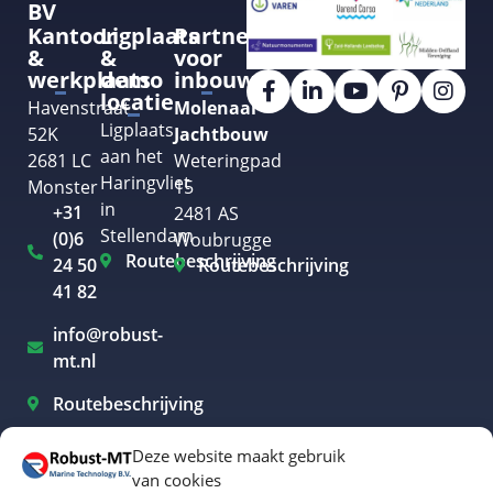
BV
Kantoor
Ligplaats
Partner
&
&
voor
werkplaats
demo
inbouw
locatie
Havenstraat
Molenaar
Ligplaats
52K
Jachtbouw
aan het
2681 LC
Weteringpad
Haringvliet
Monster
15
in
+31
2481 AS
Stellendam
(0)6
Woubrugge
Routebeschrijving
24 50
Routebeschrijving
41 82
info@robust-
mt.nl
Routebeschrijving
Deze website maakt gebruik
van cookies
Elektrisch varen Westland