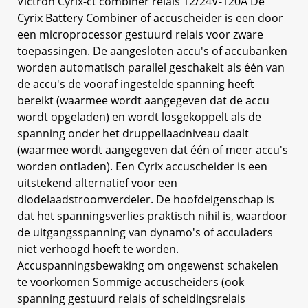
Victron Cyrix-ct combiner relais 12/24V-120A De
Cyrix Battery Combiner of accuscheider is een door
een microprocessor gestuurd relais voor zware
toepassingen. De aangesloten accu's of accubanken
worden automatisch parallel geschakelt als één van
de accu's de vooraf ingestelde spanning heeft
bereikt (waarmee wordt aangegeven dat de accu
wordt opgeladen) en wordt losgekoppelt als de
spanning onder het druppellaadniveau daalt
(waarmee wordt aangegeven dat één of meer accu's
worden ontladen). Een Cyrix accuscheider is een
uitstekend alternatief voor een
diodelaadstroomverdeler. De hoofdeigenschap is
dat het spanningsverlies praktisch nihil is, waardoor
de uitgangsspanning van dynamo's of acculaders
niet verhoogd hoeft te worden.
Accuspanningsbewaking om ongewenst schakelen
te voorkomen Sommige accuscheiders (ook
spanning gestuurd relais of scheidingsrelais