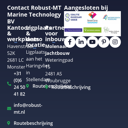
Contact Robust-MT
Aangesloten bij
Marine Technology
BV
Kantoor
Ligplaats
Partner
&
&
voor
werkplaats
demo
inbouw
locatie
Havenstraat
Molenaar
Ligplaats
52K
Jachtbouw
aan het
2681 LC
Weteringpad
Haringvliet
Monster
15
in
+31
2481 AS
Stellendam
(0)6
Woubrugge
Routebeschrijving
24 50
Routebeschrijving
41 82
info@robust-
mt.nl
Routebeschrijving