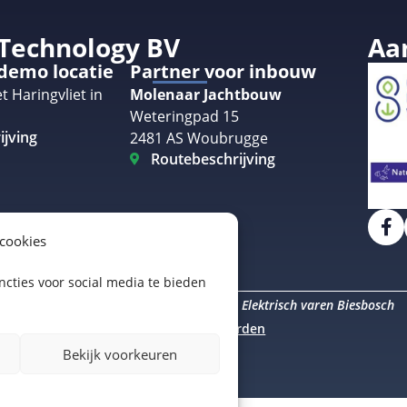
 Technology BV
Aa
 demo locatie
Partner voor inbouw
t Haringvliet in
Molenaar Jachtbouw
Weteringpad 15
ijving
2481 AS Woubrugge
Routebeschrijving
 cookies
cties voor social media te bieden
Elektrisch varen Amsterdam
Elektrisch varen Biesbosch
uro Staal
Algemene voorwaarden
Bekijk voorkeuren