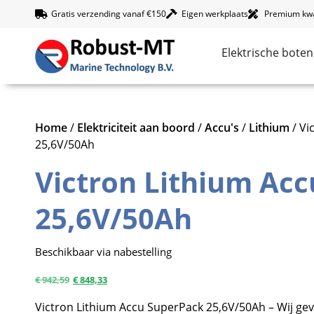
Gratis verzending vanaf €150
Eigen werkplaats
Premium kwal
Elektrische boten
Home
/
Elektriciteit aan boord
/
Accu's
/
Lithium
/ Vi
25,6V/50Ah
Victron Lithium Ac
25,6V/50Ah
Beschikbaar via nabestelling
€
942,59
€
848,33
Victron Lithium Accu SuperPack 25,6V/50Ah – Wij gev