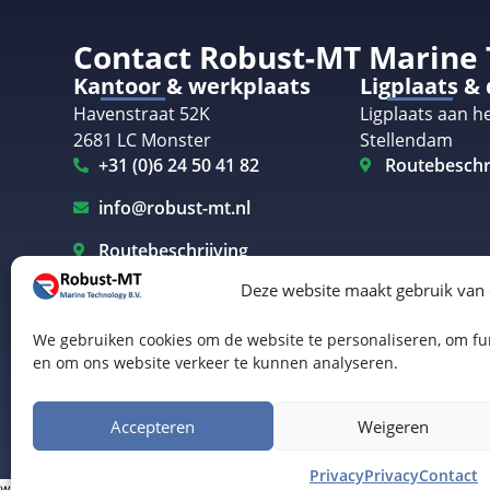
Contact Robust-MT Marine
Kantoor & werkplaats
Ligplaats &
Havenstraat 52K
Ligplaats aan he
2681 LC Monster
Stellendam
+31 (0)6 24 50 41 82
Routebeschr
info@robust-mt.nl
Routebeschrijving
Deze website maakt gebruik van
We gebruiken cookies om de website te personaliseren, om fun
en om ons website verkeer te kunnen analyseren.
Elektrisch varen Westland
Elektrisch varen Rotterdam
© Robust-MT Marine Technology BV | Website door
B
Accepteren
Weigeren
Privacy
Privacy
Contact
www.robust-mt.nl