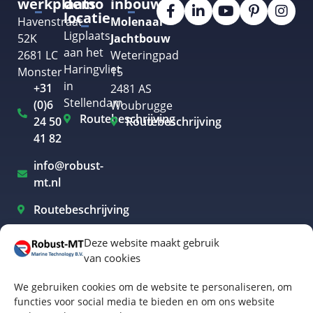
werkplaats
demo
inbouw
locatie
Havenstraat
Molenaar
Ligplaats
52K
Jachtbouw
aan het
2681 LC
Weteringpad
Haringvliet
Monster
15
in
+31
2481 AS
Stellendam
(0)6
Woubrugge
Routebeschrijving
24 50
Routebeschrijving
41 82
info@robust-
mt.nl
Routebeschrijving
Deze website maakt gebruik
van cookies
Elektrisch varen Westland
We gebruiken cookies om de website te personaliseren, om
Elektrisch varen Rotterdam
functies voor social media te bieden en om ons website