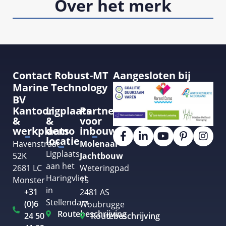
Over het merk
Contact Robust-MT
Aangesloten bij
Marine Technology
BV
Kantoor
Ligplaats
Partner
&
&
voor
werkplaats
demo
inbouw
locatie
Havenstraat
Molenaar
Ligplaats
52K
Jachtbouw
aan het
2681 LC
Weteringpad
Haringvliet
Monster
15
in
+31
2481 AS
Stellendam
(0)6
Woubrugge
Routebeschrijving
24 50
Routebeschrijving