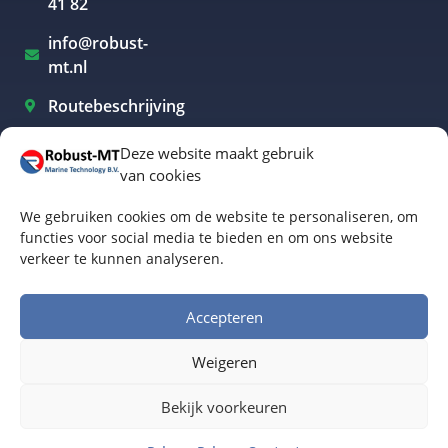
41 82
info@robust-
mt.nl
Routebeschrijving
Deze website maakt gebruik
van cookies
Elektrisch varen Westland
We gebruiken cookies om de website te personaliseren, om
Elektrisch varen Rotterdam
functies voor social media te bieden en om ons website
verkeer te kunnen analyseren.
Elektrisch varen Amsterdam
Elektrisch varen Biesbosch
Accepteren
Elektrisch varen Friesland
Weigeren
Algemene voorwaarden
© Robust-MT Marine Technology BV | Website door
Bekijk voorkeuren
Buro Staal