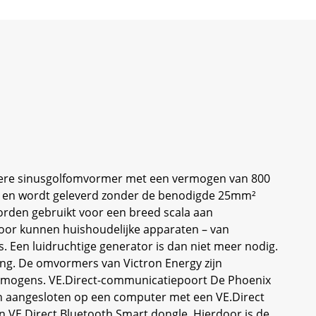
uivere sinusgolfomvormer met een vermogen van 800
os, en wordt geleverd zonder de benodigde 25mm²
orden gebruikt voor een breed scala aan
door kunnen huishoudelijke apparaten – van
es. Een luidruchtige generator is dan niet meer nodig.
ng. De omvormers van Victron Energy zijn
vermogens. VE.Direct-communicatiepoort De Phoenix
n aangesloten op een computer met een VE.Direct
 VE.Direct Bluetooth Smart dongle. Hierdoor is de