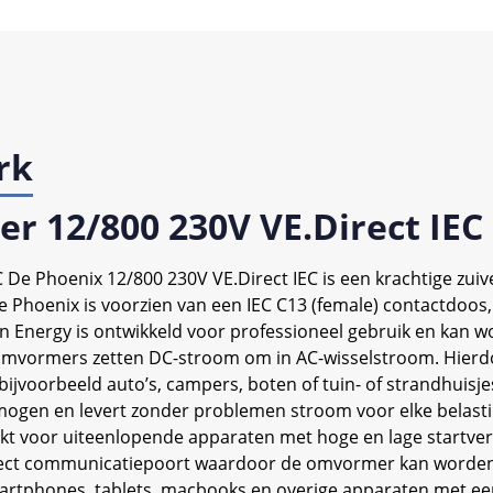
rk
r 12/800 230V VE.Direct IEC
 De Phoenix 12/800 230V VE.Direct IEC is een krachtige z
ze Phoenix is voorzien van een IEC C13 (female) contactdo
n Energy is ontwikkeld voor professioneel gebruik en kan w
 De omvormers zetten DC-stroom om in AC-wisselstroom. Hier
n bijvoorbeeld auto’s, campers, boten of tuin- of strandhuisj
ogen en levert zonder problemen stroom voor elke belasti
hikt voor uiteenlopende apparaten met hoge en lage start
Direct communicatiepoort waardoor de omvormer kan worde
martphones, tablets, macbooks en overige apparaten met een