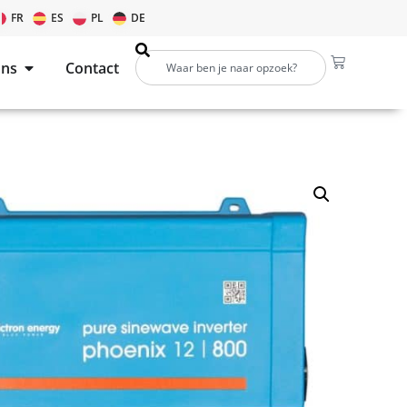
FR
ES
PL
DE
ons
Contact