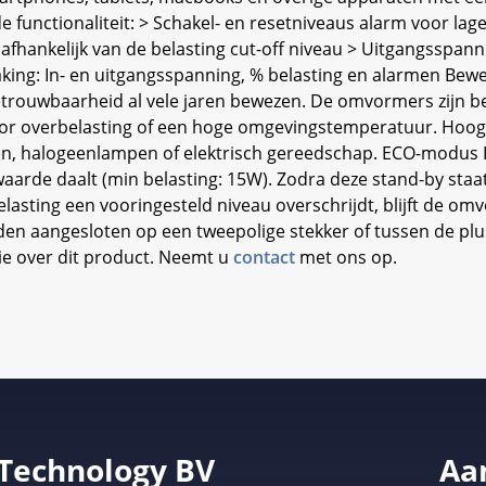
functionaliteit: > Schakel- en resetniveaus alarm voor lag
fhankelijk van de belasting cut-off niveau > Uitgangsspann
ing: In- en uitgangsspanning, % belasting en alarmen Bew
ouwbaarheid al vele jaren bewezen. De omvormers zijn be
 door overbelasting of een hoge omgevingstemperatuur. Ho
n, halogeenlampen of elektrisch gereedschap. ECO-modus
waarde daalt (min belasting: 15W). Zodra deze stand-by sta
elasting een vooringesteld niveau overschrijdt, blijft de o
den aangesloten op een tweepolige stekker of tussen de plu
ie over dit product. Neemt u
contact
met ons op.
 Technology BV
Aa