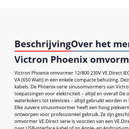
Beschrijving
Over het me
Victron Phoenix omvorme
Victron Phoenix omvormer 12/800 230V VE.Direct IEC
VA (650 Watt) in een enkele compacte behuizing. De
kabels. De Phoenix-serie sinusomvormers van Victro
toepassingen voor elektriciteit – altijd en overal!
waterkokers tot televisies – altijd gebruikt worden i
Elke zuivere sinusomvormer heeft een hoog piekverm
ontworpen voor professioneel gebruik. Ze zijn gesc
omvormer VE.Direct serie is voorzien van een VE.
naar USB-interface kabel of op Apple- en Android-s