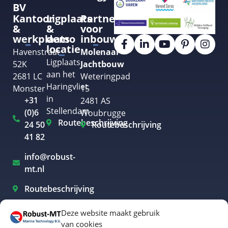
BV
Kantoor
Ligplaats
Partner
&
&
voor
werkplaats
demo
inbouw
locatie
Havenstraat
Molenaar
Ligplaats
52K
Jachtbouw
aan het
2681 LC
Weteringpad
Haringvliet
Monster
15
in
+31
2481 AS
Stellendam
(0)6
Woubrugge
Routebeschrijving
24 50
Routebeschrijving
41 82
info@robust-
mt.nl
Routebeschrijving
Deze website maakt gebruik
van cookies