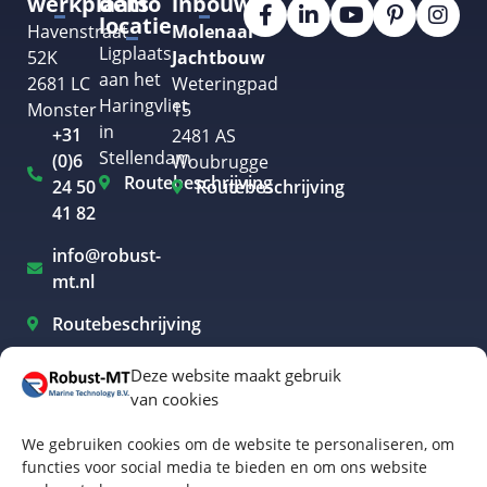
werkplaats
demo
inbouw
locatie
Havenstraat
Molenaar
Ligplaats
52K
Jachtbouw
aan het
2681 LC
Weteringpad
Haringvliet
Monster
15
in
+31
2481 AS
Stellendam
(0)6
Woubrugge
Routebeschrijving
24 50
Routebeschrijving
41 82
info@robust-
mt.nl
Routebeschrijving
Deze website maakt gebruik
van cookies
Elektrisch varen Westland
We gebruiken cookies om de website te personaliseren, om
Elektrisch varen Rotterdam
functies voor social media te bieden en om ons website