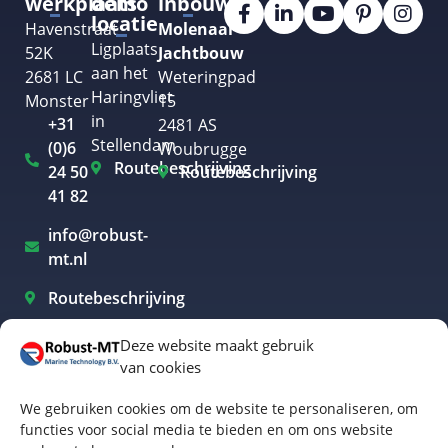
werkplaats
demo
inbouw
locatie
Havenstraat
Molenaar
Ligplaats
52K
Jachtbouw
aan het
2681 LC
Weteringpad
Haringvliet
Monster
15
in
+31
2481 AS
Stellendam
(0)6
Woubrugge
Routebeschrijving
24 50
Routebeschrijving
41 82
info@robust-
mt.nl
Routebeschrijving
Deze website maakt gebruik
van cookies
Elektrisch varen Westland
We gebruiken cookies om de website te personaliseren, om
Elektrisch varen Rotterdam
functies voor social media te bieden en om ons website