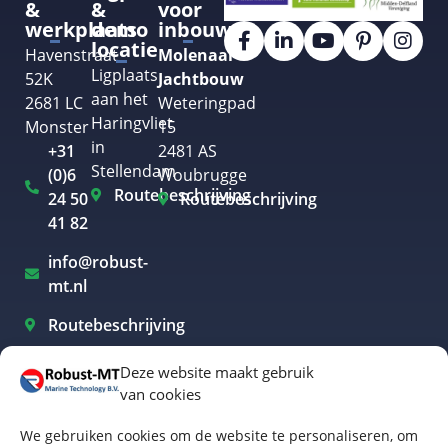
&
&
voor
werkplaats
demo
inbouw
locatie
Havenstraat
Molenaar
Ligplaats
52K
Jachtbouw
aan het
2681 LC
Weteringpad
Haringvliet
Monster
15
in
+31
2481 AS
Stellendam
(0)6
Woubrugge
Routebeschrijving
24 50
Routebeschrijving
41 82
info@robust-
mt.nl
Routebeschrijving
Deze website maakt gebruik
van cookies
Elektrisch varen Westland
We gebruiken cookies om de website te personaliseren, om
Elektrisch varen Rotterdam