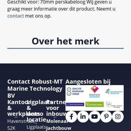
Geschikt voor: 70mm perskabeloog Wij geven u
graag meer informatie over dit product. Neemt u
contact
met ons op.
Over het merk
Contact Robust-MT
Aangesloten bij
Marine Technology
BV
Kantoor
Ligplaats
Partner
&
&
voor
werkplaats
demo
inbouw
locatie
Havenstraat
Molenaar
Ligplaats
52K
Jachtbouw