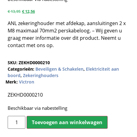
€
13,95
€
12,56
ANL zekeringhouder met afdekap, aansluitingen 2 x
M8 maximaal 70mm2 perskabeloog. – Wij geven u
graag meer informatie over dit product. Neemt u
contact met ons op.
SKU:
ZEKHD0000210
Categorieën:
Beveiligen & Schakelen
,
Elektriciteit aan
boord
,
Zekeringhouders
Merk:
Victron
ZEKHD0000210
Beschikbaar via nabestelling
Toevoegen aan winkelwagen