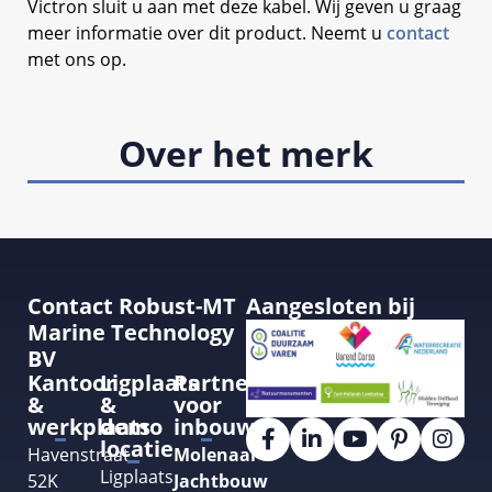
Victron sluit u aan met deze kabel. Wij geven u graag
meer informatie over dit product. Neemt u
contact
met ons op.
Over het merk
Contact Robust-MT
Aangesloten bij
Marine Technology
BV
Kantoor
Ligplaats
Partner
&
&
voor
werkplaats
demo
inbouw
locatie
Havenstraat
Molenaar
Ligplaats
52K
Jachtbouw