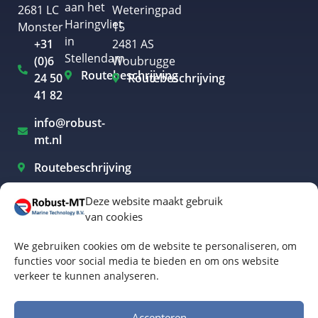
aan het
2681 LC
Weteringpad
Haringvliet
Monster
15
in
+31
2481 AS
Stellendam
(0)6
Woubrugge
Routebeschrijving
24 50
Routebeschrijving
41 82
info@robust-
mt.nl
Routebeschrijving
Deze website maakt gebruik
van cookies
Elektrisch varen Westland
We gebruiken cookies om de website te personaliseren, om
Elektrisch varen Rotterdam
functies voor social media te bieden en om ons website
verkeer te kunnen analyseren.
Elektrisch varen Amsterdam
Elektrisch varen Biesbosch
Accepteren