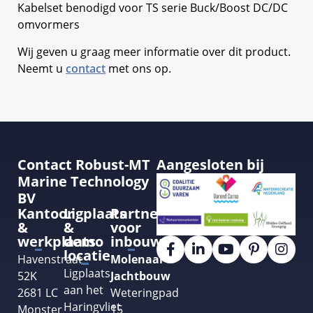
Kabelset benodigd voor TS serie Buck/Boost DC/DC
omvormers
Wij geven u graag meer informatie over dit product.
Neemt u
contact
met ons op.
Contact Robust-MT
Aangesloten bij
Marine Technology
BV
Kantoor
Ligplaats
Partner
&
&
voor
werkplaats
demo
inbouw
locatie
Havenstraat
Molenaar
Ligplaats
52K
Jachtbouw
aan het
2681 LC
Weteringpad
Haringvliet
Monster
15